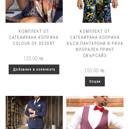
KОМПЛЕКТ ОТ
KОМПЛЕКТ ОТ
САТЕНИРАНА КОПРИНА
САТЕНИРАНА КОПРИНА
COLOUR OF DESERT
КЪСИ ПАНТАЛОНИ И РИЗА
ФЛОРАЛЕН ПРИНТ
ОВЪРСАЙЗ
125.00
лв.
Добавяне в количката
155.00
лв.
This
Опции
product
has
multiple
variants.
The
options
may
be
chosen
on
the
product