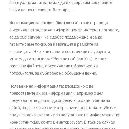
евентуално запитване или да ви изпратим закупените
стоки на посочения от Вас адрес.
Информация за логове, “бисквитки”:
тази страница
съхранява стандартна информация за интернет логовете,
за да сме сигурни, че е добре поддържана и за да
гарантираме по-добра навигация в рамките на
страницата. Ние, или нашите доставчици на услугата,
можем да използваме “бисквитки” (cookies), малки
текстови файлове, съхранявани в браузъра на
потребителя, за събиране на обобщени данни.
Ползване на информацията:
възможно е да
предоставите лична информация, например с цел
получаване на достъп до определено съдържание на
сайта, за да се включите в организирано от нас събитие
или да заявите желание за получаване на информации по
конкретни теми, които Ви интересуват. В такива случаи