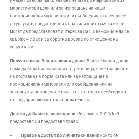
имаме право да използваме личната Ви информация за
маркетингови цели или за изпращане на наши
промоционални материали или съобщения, отнасящи се
до услугите, предоставяни от нас или които смятаме, че
могат да представляват интерес за Вас. Възможно е да се
свържем с Вас и за обратна връзка по отношение на
услугите ни.
Получатели на Вашите лични данни
: Вашите лични данни
няма да бъдат разкривани на трети лица, освен за целите
на доставка на поръчката или за изпращане на
промоционални материали или съобщения или на
законоупълномощените лица, когато това е необходимо
с оглед приложимото законодателство.
Достъп до Вашите лични данни
: Регламент 2016/679
предоставя Ви предоставя право:
–
Право на достъп до личните си данни
които се