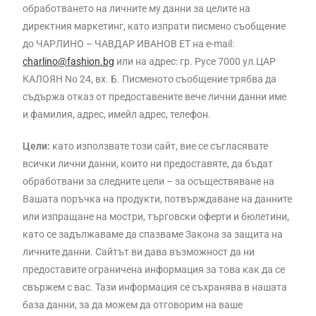
обработването на личните му данни за целите на
директния маркетинг, като изпрати писмено съобщение
до ЧАРЛИНО – ЧАВДАР ИВАНОВ ET на e-mail:
charlino@fashion.bg
или на адрес: гр. Русе 7000 ул.ЦАР
КАЛОЯН No 24, вх. Б. Писменото съобщение трябва да
съдържа отказ от предоставените вече лични данни име
и фамилия, адрес, имейл адрес, телефон.
Цели:
като използвате този сайт, вие се съгласявате
всички лични данни, които ни предоставяте, да бъдат
обработвани за следните цели – за осъществяване на
Вашата поръчка на продукти, потвърждаване на данните
или изпращане на мостри, търговски оферти и бюлетини,
като се задължаваме да спазваме Закона за защита на
личните данни. Сайтът ви дава възможност да ни
предоставите ограничена информация за това как да се
свържем с вас. Тази информация се съхранява в нашата
база данни, за да можем да отговорим на ваше