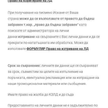
Право на коригиране на ЛД
При получаване на писмено Искане от Ваша
страна
може да се възползвате от правото да бъдеш
забравен т.нар. „право да бъдеш забравен“
като
поискате от администратора на лични
данни
изтриване
на свързаните с Вас лични данни и да се
прекрати по-нататъшната им обработка. Може да
използвате
ФОРМУЛЯР Право на изтриване на ЛД
Срок за съхранение:
личните ви данни ще се съхраняват
за срок, съвместим за целите на изпълнение на
поръчката, евентуална рекламация или за изпращане на
наши промоционални материали или съобщения.
Имате право на жалба до КЗЛД и до съда
Предоставянето на личните данни не е задължително по