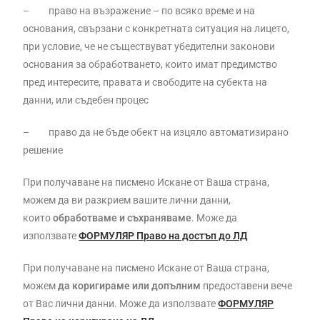
– право на възражение – по всяко време и на
основания, свързани с конкретната ситуация на лицето,
при условие, че не съществуват убедителни законови
основания за обработването, които имат предимство
пред интересите, правата и свободите на субекта на
данни, или съдебен процес
– право да не бъде обект на изцяло автоматизирано
решение
При получаване на писмено Искане от Ваша страна,
можем да ви разкрием вашите лични данни,
които
обработваме и
съхраняваме
. Може да
използвате
ФОРМУЛЯР Право на достъп до ЛД
При получаване на писмено Искане от Ваша страна,
можем
да
коригираме или допълним
предоставени вече
от Вас лични данни. Може да използвате
ФОРМУЛЯР