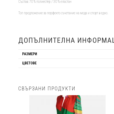
Състав: 70 % полиестер / 30 % еластан
Топ предложение за перфекто съчетание на мода и спорт в едно.
ДОПЪЛНИТЕЛНА ИНФОРМА
РАЗМЕРИ
ЦВЕТОВЕ
СВЪРЗАНИ ПРОДУКТИ