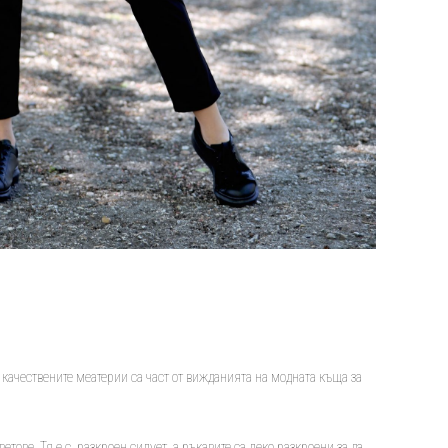
качествените меатерии са част от вижданията на модната къща за
етове. Тя е с разкроен силует, а ръкавите са леко разкроени за да