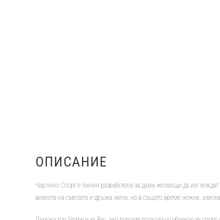
ОПИСАНИЕ
Чарлино Спорт е линия разработена за дами желаещи да изглеждат з
визията на смелата и дръзка жена, но в същото време нежна, изиск
Дамски топ Shape е за Вас, ако търсите подходящо облекло за спорт и