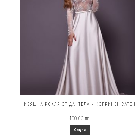
chosen
on
the
product
page
ИЗЯЩНА РОКЛЯ ОТ ДАНТЕЛА И КОПРИНЕН САТЕ
450.00
лв.
This
Опции
product