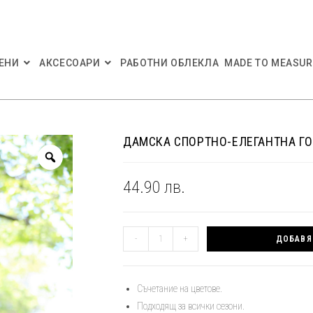
ЕНИ
АКСЕСОАРИ
РАБОТНИ ОБЛЕКЛА
MADE TO MEASUR
ДАМСКА СПОРТНО-ЕЛЕГАНТНА ГО
44.90
лв.
количество
-
+
ДОБАВЯ
за
Дамска
спортно-
Съчетание на цветове.
елегантна
Подходящ за всички сезони.