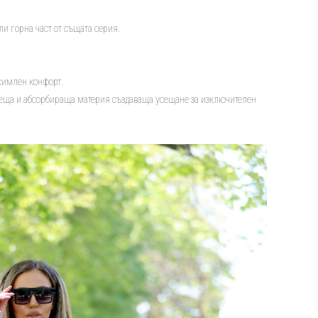
и горна част от същата серия.
ксимлен конфорт.
хнеща и абсорбираща материя създаваща усещане за изключителен