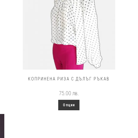
КОПРИНЕНА РИЗА С ДЪЛЪГ РЪКАВ
75.00
лв.
This
Опции
product
has
multiple
variants.
The
options
may
be