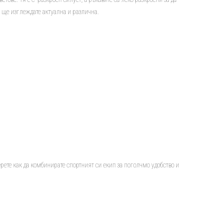
 ще изглеждате актуална и различна.
берете как да комбинирате спортният си екип за поголчмо удобство и