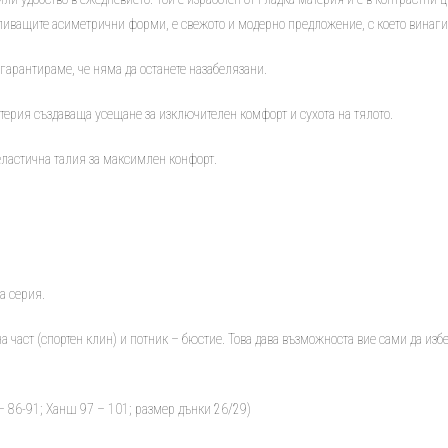
еливащите асиметрични форми, е свежото и модерно предложение, с което винаги
и гарантираме, че няма да останете назабелязани.
терия създаваща усещане за изключителен комфорт и сухота на тялото.
 еластична талия за максимлен конфорт.
а серия.
лна част (спортен клин) и потник – бюстие. Това дава възможноста вие сами да из
– 86-91; Ханш 97 – 101; размер дънки 26/29)