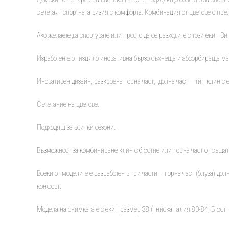
съчетаят спортната визия с комфорта. Комбинация от цветове с пр
Ако желаете да спортувате или просто да се разходите с този екип В
Изработен е от изцяло иновативна бързо съхнеща и абсорбираща ма
Иновативен дизайн, разкроена горна част, долна част – тип клин с
Съчетание на цветове.
Подходящ за всички сезони.
Възможност за комбиниране клин с бюстие или горна част от същат
Всеки от моделите е разработен в три части – горна част (блуза) до
конфорт.
Модела на снимката е с екип размер 38 ( ниска талия 80-84; Бюст 