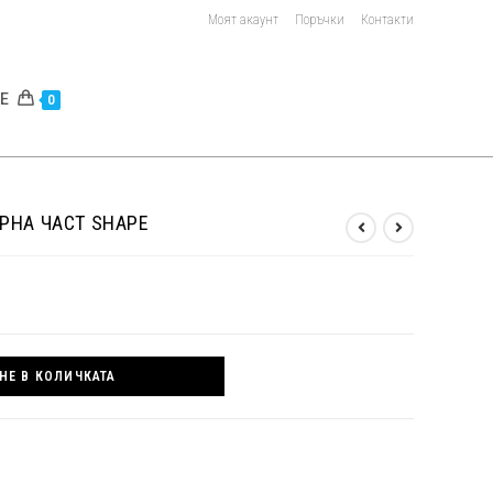
Моят акаунт
Поръчки
Контакти
E
0
РНА ЧАСТ SHAPE
НЕ В КОЛИЧКАТА