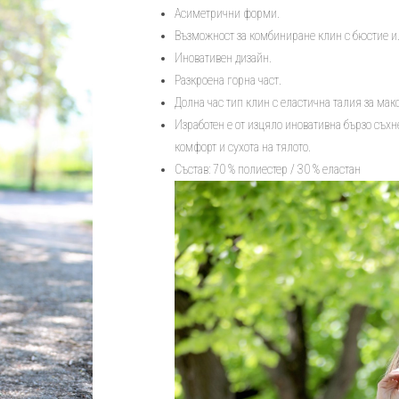
горна
Асиметрични форми.
част
Възможност за комбиниране клин с бюстие ил
Shape
Иновативен дизайн.
Разкроена горна част.
Долна час тип клин с еластична талия за ма
Изработен е от изцяло иновативна бързо съ
комфорт и сухота на тялото.
Състав: 70 % полиестер / 30 % еластан