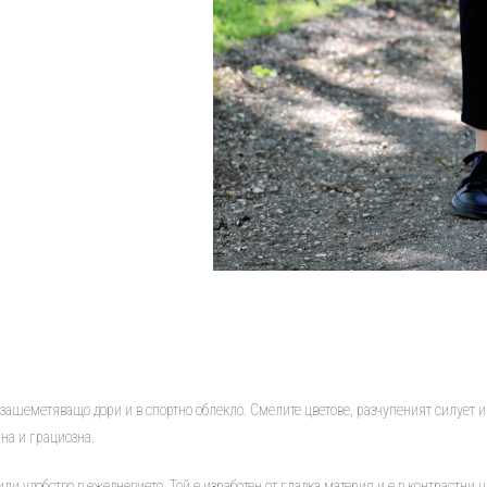
ашеметяващо дори и в спортно облекло. Смелите цветове, разчупеният силует и 
ана и грациозна.
ли удобство в ежедневието. Той е изработен от гладка материя и е в контрастни цв