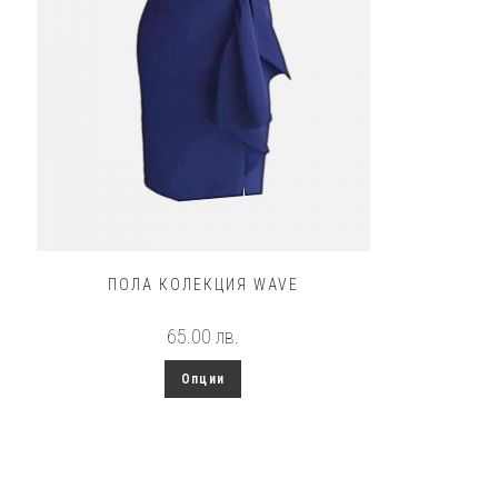
ПОЛА КОЛЕКЦИЯ WAVE
65.00
лв.
This
Опции
product
has
multiple
variants.
The
options
may
be