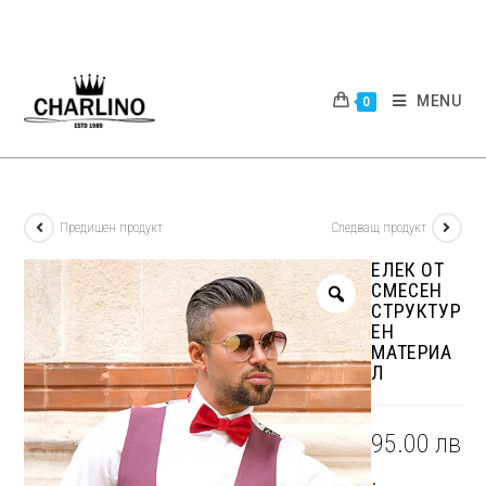
Skip
to
content
MENU
0
Предишен продукт
Следващ продукт
ЕЛЕК ОТ
СМЕСЕН
СТРУКТУР
ЕН
МАТЕРИА
Л
95.00
лв
.