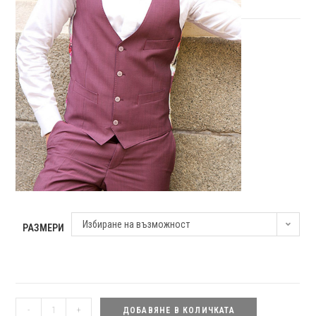
Избиране на възможност
РАЗМЕРИ
количество
-
+
ДОБАВЯНЕ В КОЛИЧКАТА