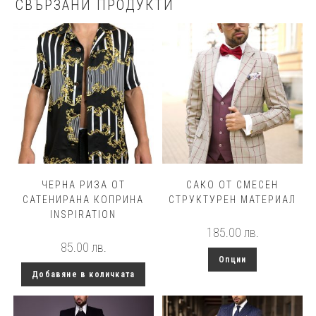
СВЪРЗАНИ ПРОДУКТИ
ЧЕРНА РИЗА ОТ
САКО ОТ СМЕСЕН
САТЕНИРАНА КОПРИНА
СТРУКТУРЕН МАТЕРИАЛ
INSPIRATION
185.00
лв.
85.00
лв.
This
Опции
product
has
Добавяне в количката
multiple
variants.
The
options