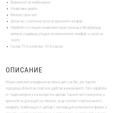
Възможност за комбиниране
Иновативен дизайн.
Вталена горна част.
Долна час с еластична талия за максимлен конфорт.
Изработен е от изцяло иновативна бързо съхнеща и абсорбираща
материя създаваща усещане за изключителен комфорт и сухота на
тялото.
Състав: 70 % полиестер / 30 % еластан
ОПИСАНИЕ
Мъжки комплект в модерния за сезона цвят е за Вас, ако търсите
подходящо облекло за спорт или удобство в ежедневието. Той е изработен
от гладка материя и е в контрастни цветове. Горната част е разчупена, а
крачолите на долнището са стеснени, за да съчетаят спортната визия с
комфорта. Комбинация от цветове с преливащите асиметрични форми, е