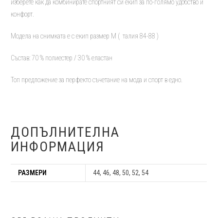
изберете как да комбинирате спортният си екип за по-голямо удобство и
конфорт.
Модела на снимката е с екип размер М ( талия 84-88 )
Състав: 70 % полиестер / 30 % еластан
Топ предложение за перфекто съчетание на мода и спорт в едно.
ДОПЪЛНИТЕЛНА
ИНФОРМАЦИЯ
РАЗМЕРИ
44, 46, 48, 50, 52, 54