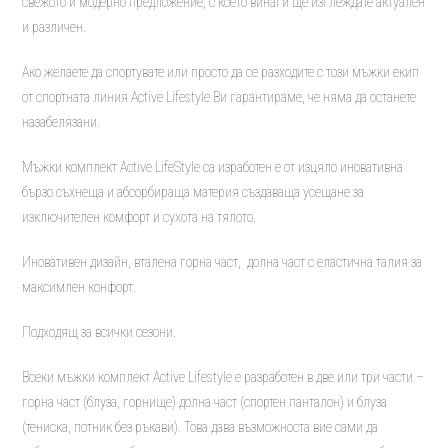
свежото и модерно предложение, с което винаги ще изглеждате актуален
и различен.
Ако желаете да спортувате или просто да се разходите с този мъжки екип
от спортната линия Active Lifestyle Ви гарантираме, че няма да останете
назабелязани.
Мъжки комплект Active LifeStyle са изработен е от изцяло иновативна
бързо съхнеща и абсорбираща материя създаваща усещане за
изключителен комфорт и сухота на тялото.
Иновативен дизайн, вталена горна част, долна част с еластична талия за
максимлен конфорт.
Подходящ за всички сезони.
Всеки мъжки комплект Active Lifestyle е разработен в две или три части –
горна част (блуза, горнище) долна част (спортен панталон) и блуза
(тениска, потник без ръкави). Това дава възможноста вие сами да