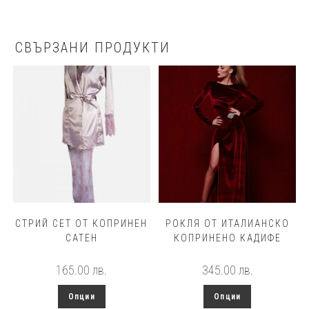
СВЪРЗАНИ ПРОДУКТИ
СТРИЙ СЕТ ОТ КОПРИНЕН
РОКЛЯ ОТ ИТАЛИАНСКО
САТЕН
КОПРИНЕНО КАДИФЕ
165.00
лв.
345.00
лв.
This
This
Опции
Опции
product
product
has
has