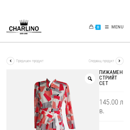
Skip
to
content
MENU
0
Предишен продукт
Следващ продукт
ПИЖАМЕН
СТРИЙТ
СЕТ
145.00
л
в.