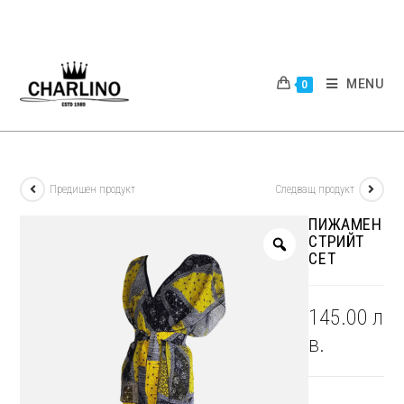
Skip
to
content
MENU
0
Предишен продукт
Следващ продукт
ПИЖАМЕН
СТРИЙТ
СЕТ
145.00
л
в.