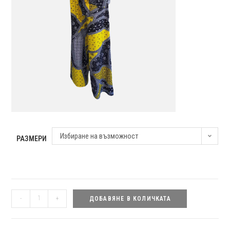
Избиране на възможност
РАЗМЕРИ
количество
-
+
ДОБАВЯНЕ В КОЛИЧКАТА
за
Пижамен