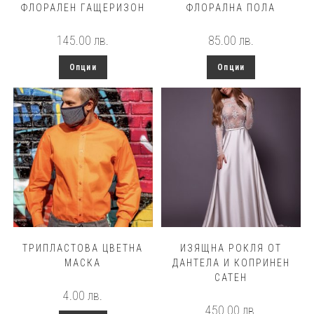
ФЛОРАЛЕН ГАЩЕРИЗОН
ФЛОРАЛНА ПОЛА
145.00
лв.
85.00
лв.
This
This
Опции
Опции
product
product
has
has
multiple
multiple
variants.
variants.
The
The
options
options
may
may
be
be
chosen
chosen
on
on
the
the
product
product
page
page
ТРИПЛАСТОВА ЦВЕТНА
ИЗЯЩНА РОКЛЯ ОТ
МАСКА
ДАНТЕЛА И КОПРИНЕН
САТЕН
4.00
лв.
450.00
лв.