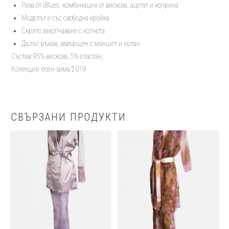
тип
Риза от iBlues, комбинация от вискоза, ацетат и коприна
блузон
Моделът е със свободна кройка
стрийт
Скрито закопчаване с копчета
сет
Дълъг ръкав, завършен с маншет и колан
Състав: 95% вискоза, 5% еластан;
Колекция: есен-зима 2019
СВЪРЗАНИ ПРОДУКТИ