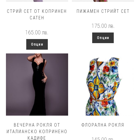
СТРИЙ СЕТ ОТ КОПРИНЕН
ПИЖАМЕН СТРИЙТ СЕТ
САТЕН
175.00
лв.
165.00
лв.
This
Опции
product
This
has
Опции
product
multiple
has
variants.
multiple
The
variants.
options
The
may
options
be
may
chosen
be
on
chosen
the
on
product
the
page
product
page
ВЕЧЕРНА РОКЛЯ ОТ
ФЛОРАЛНА РОКЛЯ
ИТАЛИАНСКО КОПРИНЕНО
КАДИФЕ
145.00
лв.