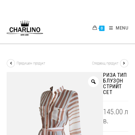
Skip
to
content
MENU
0
Предишен продукт
Следващ продукт
РИЗА ТИП
БЛУЗОН
СТРИЙТ
СЕТ
145.00
л
в.