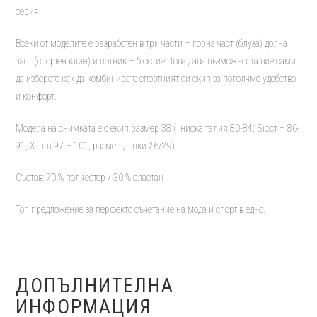
серия.
Всеки от моделите е разработен в три части – горна част (блуза) долна
част (спортен клин) и потник – бюстие. Това дава възможноста вие сами
да изберете как да комбинирате спортният си екип за поголчмо удобство
и конфорт.
Модела на снимката е с екип размер 38 ( ниска талия 80-84; Бюст – 86-
91; Ханш 97 – 101; размер дънки 26/29)
Състав: 70 % полиестер / 30 % еластан
Топ предложение за перфекто съчетание на мода и спорт в едно.
ДОПЪЛНИТЕЛНА
ИНФОРМАЦИЯ