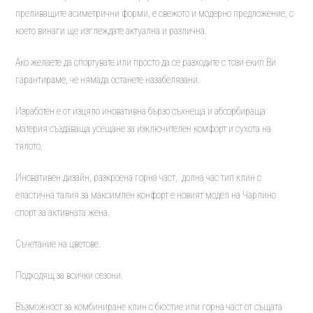
преливащите асиметрични форми, е свежото и модерно предложение, с
което винаги ще изглеждате актуална и различна.
Ако желаете да спортувате или просто да се разходите с този екип Ви
гарантираме, че нямада останете назабелязани.
Изработен е от изцяло иновативна бързо съхнеща и абсорбираща
материя създаваща усещане за изключителен комфорт и сухота на
тялото.
Иновативен дизайн, разкроена горна част, долна час тип клин с
еластична талия за максимлен конфорт е новият модел на Чарлино
спорт за активната жена.
Съчетание на цветове.
Подходящ за всички сезони.
Възможност за комбиниране клин с бюстие или горна част от същата