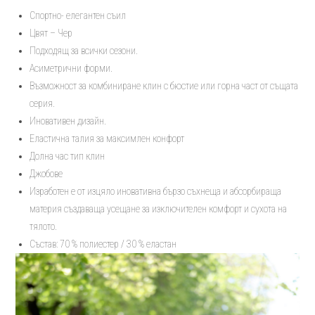
елегантно
Спортно- елегантен съил
долнище
Цвят – Чер
-
Подходящ за всички сезони.
Comfort
Асиметрични форми.
Възможност за комбиниране клин с бюстие или горна част от същата
серия.
Иновативен дизайн.
Еластична талия за максимлен конфорт
Долна час тип клин
Джобове
Изработен е от изцяло иновативна бързо съхнеща и абсорбираща
материя създаваща усещане за изключителен комфорт и сухота на
тялото.
Състав: 70 % полиестер / 30 % еластан