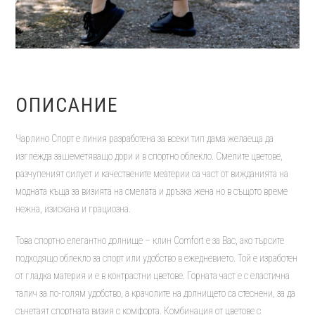
ОПИСАНИЕ
Чарлино Спорт е линия разработена за всеки тип дама желаеща да
изглежда зашеметяващо дори и в спортно облекло. Смелите цветове,
разчупеният силует и качествените меатерии са част от вижданията на
модната къща за визията на смелата и дръзка жена но в същото време
нежна, изискана и грациозна.
Това спортно елегантно долнище – клин Comfort е за Вас, ако търсите
подходящо облекло за спорт или удобство в ежедневието. Той е изработен
от гладка материя и е в контрастни цветове. Горната част е с еластична
талич за по-голям удобство, а крачолите на долнището са стеснени, за да
съчетаят спортната визия с комфорта. Комбинация от цветове с