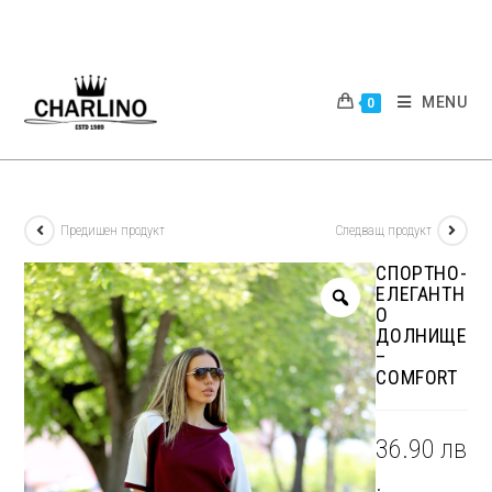
Skip
to
content
MENU
0
Предишен продукт
Следващ продукт
СПОРТНО-
ЕЛЕГАНТН
О
ДОЛНИЩЕ
–
COMFORT
36.90
лв
.