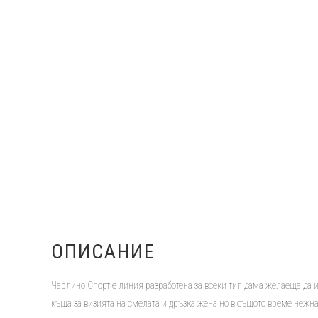
ОПИСАНИЕ
Чарлино Спорт е линия разработена за всеки тип дама желаеща да и
къща за визията на смелата и дръзка жена но в същото време нежна