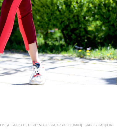
силует и качествените меатерии са част от вижданията на модната