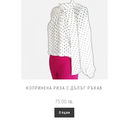
КОПРИНЕНА РИЗА С ДЪЛЪГ РЪКАВ
75.00
лв.
This
Опции
product
has
multiple
variants.