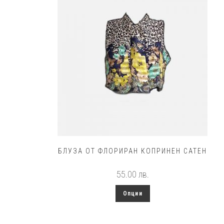
The
options
may
be
chosen
on
the
product
page
БЛУЗА ОТ ФЛОРИРАН КОПРИНЕН САТЕН
55.00
лв.
This
Опции
product
has
multiple
variants.
The