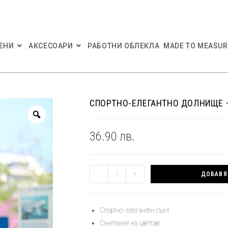
ЕНИ
АКСЕСОАРИ
РАБОТНИ ОБЛЕКЛА
MADE TO MEASUR
СПОРТНО-ЕЛЕГАНТНО ДОЛНИЩЕ 
36.90
лв.
количество
-
+
ДОБАВЯ
за
Спортно-
елегантно
Спортно- елегантен съил
долнище
Съчетание на цветове.