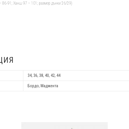
– 86-91; Ханш 97 – 101; размер дънки 26/29)
ЦИЯ
34, 36, 38, 40, 42, 44
Бордо, Маджента