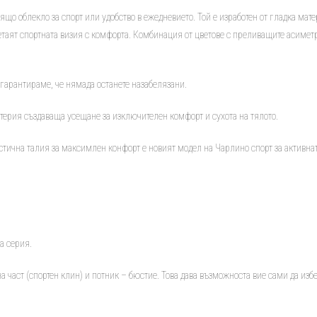
ящо облекло за спорт или удобство в ежедневието. Той е изработен от гладка матер
ъчетаят спортната визия с комфорта. Комбинация от цветове с преливащите асиме
и гарантираме, че нямада останете назабелязани.
терия създаваща усещане за изключителен комфорт и сухота на тялото.
астична талия за максимлен конфорт е новият модел на Чарлино спорт за активна
а серия.
лна част (спортен клин) и потник – бюстие. Това дава възможноста вие сами да из