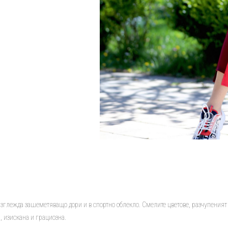
зглежда зашеметяващо дори и в спортно облекло. Смелите цветове, разчупеният 
, изискана и грациозна.