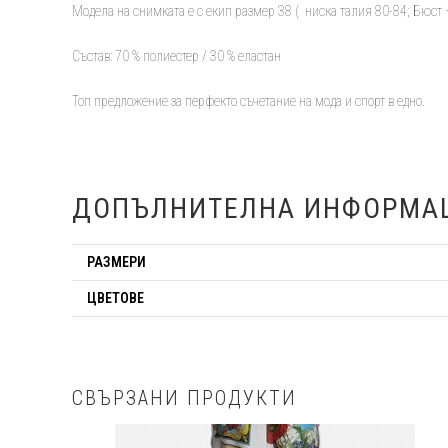
Модела на снимката е с екип размер 38 ( ниска талия 80-84; Бюст 
Състав: 70 % полиестер / 30 % еластан
Топ предложение за перфекто съчетание на мода и спорт в едно.
ДОПЪЛНИТЕЛНА ИНФОРМА
РАЗМЕРИ
ЦВЕТОВЕ
СВЪРЗАНИ ПРОДУКТИ