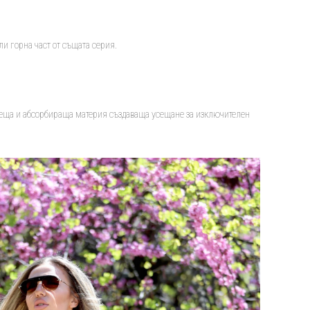
и горна част от същата серия.
хнеща и абсорбираща материя създаваща усещане за изключителен