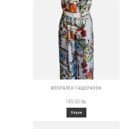
ФЛОРАЛЕН ГАЩЕРИЗОН
145.00
лв.
This
Опции
product
has
multiple
variants.