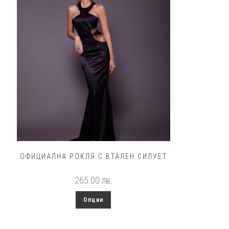
ОФИЦИАЛНА РОКЛЯ С ВТАЛЕН СИЛУЕТ
265.00
лв.
This
Опции
product
has
multiple
variants.