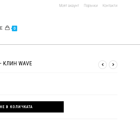
Моят акаунт
Поръчки
Контакти
E
0
– КЛИН WAVE
НЕ В КОЛИЧКАТА