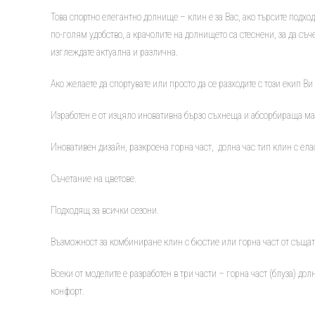
Това спортно елегантно долнище – клин е за Вас, ако търсите подход
по-голям удобство, а крачолите на долнището са стеснени, за да с
изглеждате актуална и различна.
Ако желаете да спортувате или просто да се разходите с този екип В
Изработен е от изцяло иновативна бързо съхнеща и абсорбираща ма
Иновативен дизайн, разкроена горна част, долна час тип клин с ел
Съчетание на цветове.
Подходящ за всички сезони.
Възможност за комбиниране клин с бюстие или горна част от същат
Всеки от моделите е разработен в три части – горна част (блуза) до
конфорт.