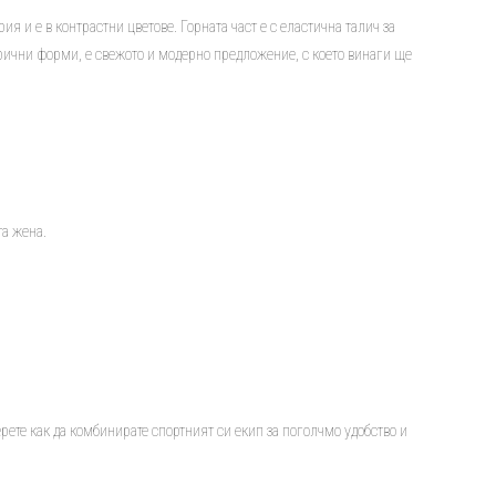
ия и е в контрастни цветове. Горната част е с еластична талич за
трични форми, е свежото и модерно предложение, с което винаги ще
та жена.
берете как да комбинирате спортният си екип за поголчмо удобство и