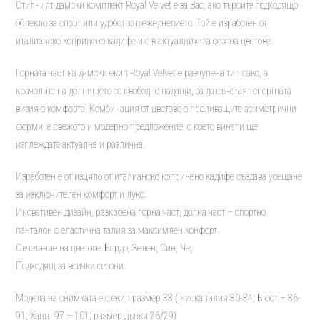
Стилният дамски комплект Royal Velvet е за Вас, ако търсите подходящо
облекло за спорт или удобство в ежедневието. Той е изработен от
италианско копринено кадифе и е в актуалните за сезона цветове.
Горната част на дамски екип Royal Velvet е разчупена тип сако, а
крачолите на долнището са свободно падащи, за да съчетаят спортната
визия с комфорта. Комбинация от цветове с преливащите асиметрични
форми, е свежото и модерно предложение, с което винаги ще
изглеждате актуална и различна.
Изработен е от изцяло от италианско копринено кадифе създава усещане
за изключителен комфорт и лукс.
Иновативен дизайн, разкроена горна част, долна част – спортно
панталон с еластична талия за максимлен конфорт.
Съчетание на цветове: Бордо, Зелен, Син, Чер
Подходящ за всички сезони.
Модела на снимката е с екип размер 38 ( ниска талия 80-84; Бюст – 86-
91; Ханш 97 – 101; размер дънки 26/29)