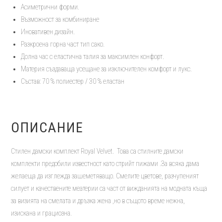
Асиметрични форми.
Възможност за комбиниране
Иновативен дизайн.
Разкроена горна част тип сако.
Долна час с еластична талия за максимлен конфорт.
Материя създаваща усещане за изключителен комфорт и лукс.
Състав: 70 % полиестер / 30 % еластан
ОПИСАНИЕ
Стилен дамски комплект Royal Velvet. Това са стилните дамски
комплекти предобили известност като стрийт пижами .За всяка дама
желаеща да изглежда зашеметяващо. Смелите цветове, разчупеният
силует и качествените меатерии са част от вижданията на модната къща
за визията на смелата и дръзка жена ,но в същото време нежна,
изискана и грациозна.