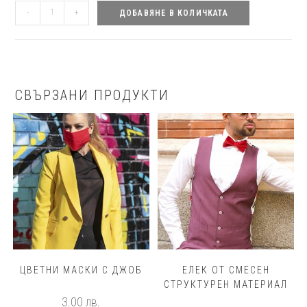
количество
-
+
ДОБАВЯНЕ В КОЛИЧКАТА
за
Kомплект
от
сатенирана
СВЪРЗАНИ ПРОДУКТИ
коприна
къси
панталони
и
риза
флорален
принт
овърсайз
ЦВЕТНИ МАСКИ С ДЖОБ
ЕЛЕК ОТ СМЕСЕН
СТРУКТУРЕН МАТЕРИАЛ
3.00
лв.