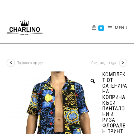
Skip
to
content
MENU
0
Предишен продукт
Следващ продукт
KОМПЛЕК
Т ОТ
САТЕНИРА
НА
КОПРИНА
КЪСИ
ПАНТАЛО
НИ И
РИЗА
ФЛОРАЛЕ
Н ПРИНТ