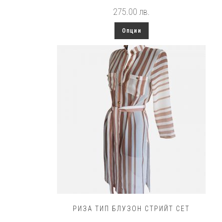
275.00
лв.
This
Опции
product
has
multiple
variants.
The
options
may
be
chosen
on
the
product
page
РИЗА ТИП БЛУЗОН СТРИЙТ СЕТ