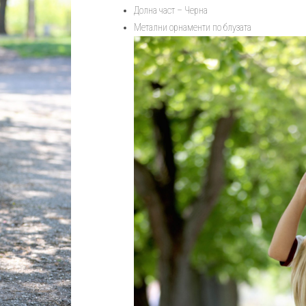
екип
Долна част – Черна
Comfort
Метални орнаменти по блузата