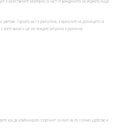
ет и качествените меатерии са част от вижданията на модната къща
и цветове. Горната част е разчупена, а крачолите на долнището са
 с което винаги ще изглеждате актуална и различна.
берете как да комбинирате спортният си екип за по-голямо удобство и