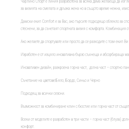
Чарлино Спорт е линия разработена за всяка дама желаеща да изгл
за визията на смелата и дръзка жена но в същото време нежна, изис
Дамски екип Comfort е за Вас, ако търсите подходящо облекло за спо
стеснени, за да съчетаят спортната визия с комфорта. Комбинация 
Ако желаете да спортувате или просто да се разходите с този екип В
Изработен е от изцяло иновативна бързо съхнеща и абсорбираща ма
Иновативен дизайн, разкроена горна част, долна част – спортно па
Съчетание на цветове:Бяло, Бордо, Синьо и Черно
Подходящ за всички сезони.
Възможност за комбиниране клин с бюстие или горна част от същат
Всеки от моделите е разработен в три части – горна част (блуза) до
конфорт.