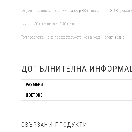
Модела на снимката е с екип размер 38 ( ниска талия 80-84; Бюст 
Състав: 70 % полиестер / 30 % еластан
Топ предложение за перфекто съчетание на мода и спорт в едно.
ДОПЪЛНИТЕЛНА ИНФОРМА
РАЗМЕРИ
ЦВЕТОВЕ
СВЪРЗАНИ ПРОДУКТИ