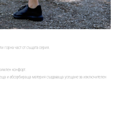
и горна част от същата серия.
ксимлен конфорт.
хнеща и абсорбираща материя създаваща усещане за изключителен