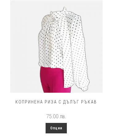
КОПРИНЕНА РИЗА С ДЪЛЪГ РЪКАВ
75.00
лв.
This
Опции
product
has
multiple