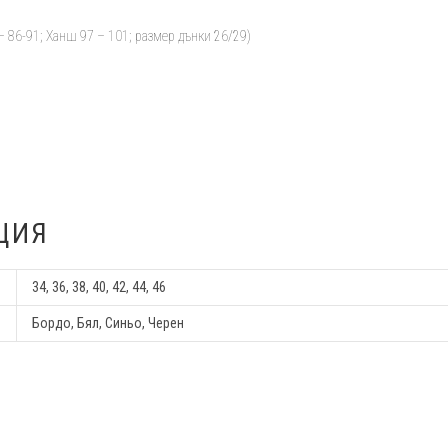
– 86-91; Ханш 97 – 101; размер дънки 26/29)
ЦИЯ
34, 36, 38, 40, 42, 44, 46
Бордо, Бял, Синьо, Черен