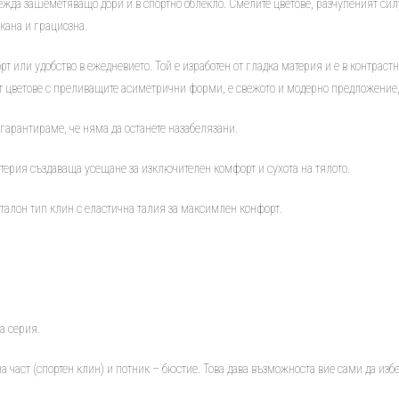
ежда зашеметяващо дори и в спортно облекло. Смелите цветове, разчупеният силу
кана и грациозна.
рт или удобство в ежедневието. Той е изработен от гладка материя и е в контрастн
от цветове с преливащите асиметрични форми, е свежото и модерно предложение,
и гарантираме, че няма да останете назабелязани.
терия създаваща усещане за изключителен комфорт и сухота на тялото.
нталон тип клин с еластична талия за максимлен конфорт.
а серия.
лна част (спортен клин) и потник – бюстие. Това дава възможноста вие сами да из