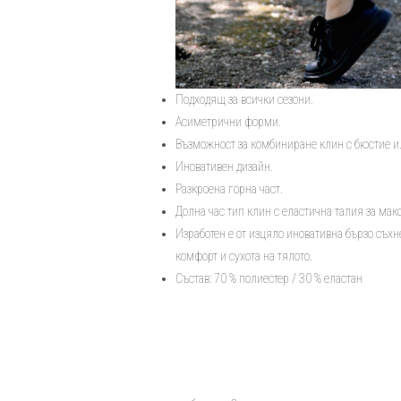
Подходящ за всички сезони.
Асиметрични форми.
Възможност за комбиниране клин с бюстие ил
Иновативен дизайн.
Разкроена горна част.
Долна час тип клин с еластична талия за ма
Изработен е от изцяло иновативна бързо съ
комфорт и сухота на тялото.
Състав: 70 % полиестер / 30 % еластан