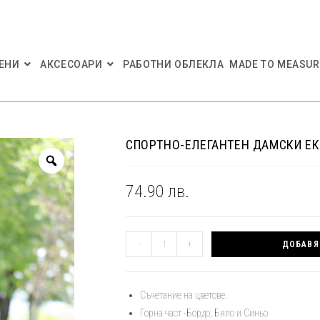
ЕНИ
АКСЕСОАРИ
РАБОТНИ ОБЛЕКЛА
MADE TO MEASUR
СПОРТНО-ЕЛЕГАНТЕН ДАМСКИ ЕК
74.90
лв.
количество
-
+
ДОБАВЯ
за
Спортно-
елегантен
Съчетание на цветове.
дамски
Горна част -Бордо; Бяло и Синьо