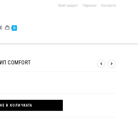
Моят акаунт
Поръчки
Контакти
E
0
ИП COMFORT
НЕ В КОЛИЧКАТА